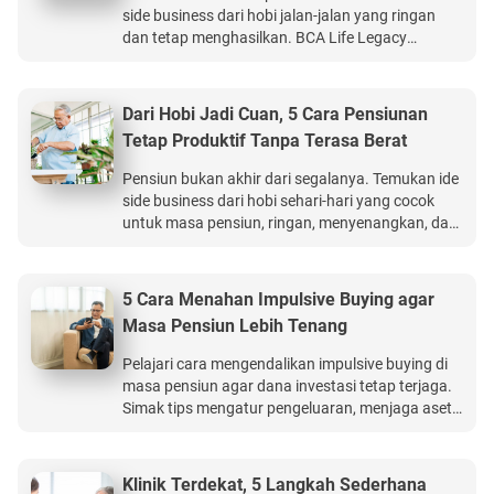
side business dari hobi jalan-jalan yang ringan
dan tetap menghasilkan. BCA Life Legacy
Protection produk asuransi jiwa online terbaik
yang memberikan perlindungan keuangan
keluarga, manfaat finansial yang bagus, hingga
Dari Hobi Jadi Cuan, 5 Cara Pensiunan
usia 99 tahun.
Tetap Produktif Tanpa Terasa Berat
Pensiun bukan akhir dari segalanya. Temukan ide
side business dari hobi sehari-hari yang cocok
untuk masa pensiun, ringan, menyenangkan, dan
tetap menghasilkan. BCA Life Perlindungan
Kesehatan Ultima memberikan manfaat
perlindungan kesehatan hingga Rp15 miliar.
5 Cara Menahan Impulsive Buying agar
Masa Pensiun Lebih Tenang
Pelajari cara mengendalikan impulsive buying di
masa pensiun agar dana investasi tetap terjaga.
Simak tips mengatur pengeluaran, menjaga aset,
dan melindungi tujuan keuangan jangka panjang.
BCA Life Perlindungan Kesehatan Ultima
memberikan manfaat perlindungan kesehatan
Klinik Terdekat, 5 Langkah Sederhana