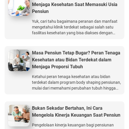
hingga Rp15 miliar.
Menjaga Kesehatan Saat Memasuki Usia
Pensiun
Yuk, cari tahu bagaimana peranan dan manfaat
mengetahui klinik terdekat sebagai salah satu
fasilitas kesehatan yang bisa diakses dengan
mudah di masa pensiun. BCA Life Legacy
Protection produk asuransi jiwa online terbaik
yang memberikan perlindungan keuangan
Masa Pensiun Tetap Bugar? Peran Tenaga
keluarga, manfaat finansial yang bagus, hingga
Kesehatan atau Bidan Terdekat dalam
usia 99 tahun.
Menjaga Proporsi Tubuh
Ketahui peran tenaga kesehatan atau bidan
terdekat dalam program body shaping pensiunan,
mulai dari memahami perubahan tubuh hingga
pendampingan kesehatan lansia yang aman. BCA
Life Legacy Protection produk asuransi jiwa
online terbaik yang memberikan perlindungan
Bukan Sekadar Bertahan, Ini Cara
keuangan keluarga, manfaat finansial yang
Mengelola Kinerja Keuangan Saat Pensiun
bagus, hingga usia 99 tahun.
Pengelolaan kinerja keuangan bagi pensiunan