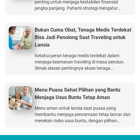
penting untuk menjaga kestabilan finansial
jangka panjang. Pahami strategi mengatur
anggaran dan evaluasi keuangan agar masa
pensiun tetap aman dan nyaman. BCA Life
Perlindungan Kesehatan Ultima memberikan
Bukan Cuma Obat, Tenaga Medis Terdekat
manfaat perlindungan kesehatan hingga Rp15
Bisa Jadi Penolong Saat Traveling untuk
miliar.
Lansia
Ketahui peran tenaga medis terdekat dalam
menjaga keamanan traveling di masa pensiun.
Simak alasan pentingnya akses tenaga
kesehatan agar perjalanan tetap nyaman dan
tenang. BCA Life Perlindungan Kesehatan Ultima
memberikan manfaat perlindungan kesehatan
Menu Puasa Sehat Pilihan yang Bantu
hingga Rp15 miliar.
Menjaga Usus Buntu Tetap Aman
Menu aman untuk lansia saat puasa yang
membantu menjaga pencernaan tetap lancar dan
menekan risiko usus buntu, dengan pilihan
makanan ringan, berserat seimbang, dan mudah
dicerna. BCA Life Legacy Protection produk
asuransi jiwa online terbaik yang memberikan