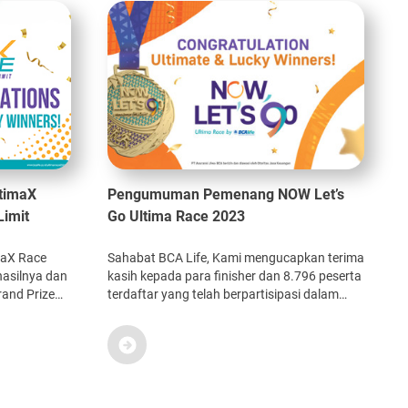
timaX
Pengumuman Pemenang NOW Let’s
Limit
Go Ultima Race 2023
maX Race
Sahabat BCA Life, Kami mengucapkan terima
hasilnya dan
kasih kepada para finisher dan 8.796 peserta
rand Prize
terdaftar yang telah berpartisipasi dalam
er
memeriahkan ajang lari NOW Let’s Go Ultima
Race 2023 yang diselenggarakan pada 16 –
31 Juli 2023