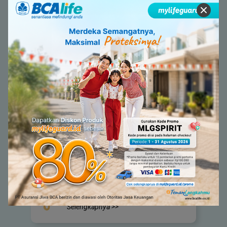
standar dan layanan BCA, BCA Life yakin dapat
memenuhi kebutuhan asuransi seluruh keluarga di
Indonesia agar masa depan yang lebih bahagia.
Mengapa Memilih BCA Life?
Selengkapnya >>
Asuransi terbaik 2026 penghargaan
WOW Brand
Selengkapnya >>
10.000 Lebih Jaringan Rumah Sakit di
Dalam & Luar Negeri
Selengkapnya >>