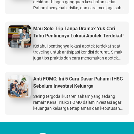
dehidrasi hingga gangguan kesehatan serius.
Pahami penyebab, risiko, dan cara menjaga suhu
tubuh tetap stabil saat beraktivitas fisik. BCA Life
Perlindungan Kesehatan Ultima memberikan
manfaat perlindungan kesehatan hingga Rp15
Mau Solo Trip Tanpa Drama? Yuk Cari
miliar.
Tahu Pentingnya Lokasi Apotek Terdekat!
Ketahui pentingnya lokasi apotek terdekat saat
traveling untuk antisipasi kondisi darurat. Simak
juga tips praktis dan cara menemukan apotek
terdekat di mana pun kamu berada. BCA Life
Perlindungan Kesehatan Ultima memberikan
manfaat perlindungan kesehatan hingga Rp15
Anti FOMO, Ini 5 Cara Dasar Pahami IHSG
miliar.
Sebelum Investasi Keluarga
Sering tergoda ikut tren saham yang sedang
ramai? Kenali risiko FOMO dalam investasi agar
keuangan keluarga tetap aman dan keputusan
investasi tidak berakhir merugikan. BCA Life
Perlindungan Kesehatan Ultima memberikan
manfaat perlindungan kesehatan hingga Rp15
miliar.