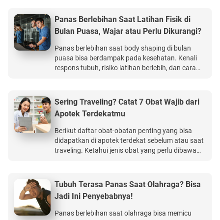
Kesehatan Ultima memberikan manfaat
perlindungan kesehatan hingga Rp15 miliar.
Panas Berlebihan Saat Latihan Fisik di
Bulan Puasa, Wajar atau Perlu Dikurangi?
Panas berlebihan saat body shaping di bulan
puasa bisa berdampak pada kesehatan. Kenali
respons tubuh, risiko latihan berlebih, dan cara
menyesuaikan intensitas. BCA Life Legacy
Protection produk asuransi jiwa online terbaik
yang memberikan perlindungan keuangan
Sering Traveling? Catat 7 Obat Wajib dari
keluarga, manfaat finansial yang bagus, hingga
Apotek Terdekatmu
usia 99 tahun.
Berikut daftar obat-obatan penting yang bisa
didapatkan di apotek terdekat sebelum atau saat
traveling. Ketahui jenis obat yang perlu dibawa
agar perjalanan tetap aman dan nyaman. BCA
Life Perlindungan Kesehatan Ultima memberikan
manfaat perlindungan kesehatan hingga Rp15
Tubuh Terasa Panas Saat Olahraga? Bisa
miliar.
Jadi Ini Penyebabnya!
Panas berlebihan saat olahraga bisa memicu