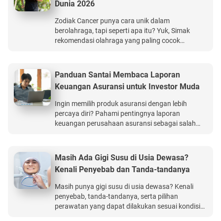
Dunia 2026
Zodiak Cancer punya cara unik dalam
berolahraga, tapi seperti apa itu? Yuk, Simak
rekomendasi olahraga yang paling cocok
untukmu yang berzodiak Cancer. BCA Life
menghadirkan Run On, Life On: The Heritage Race
2026, event virtual run yang mengajak
Panduan Santai Membaca Laporan
Masyarakat membangun konsistensi hidup sehat
Keuangan Asuransi untuk Investor Muda
sekaligus berkontribusi bagi lingkungan melalui
setiap 12 kilometer yang ditempuh.
Ingin memilih produk asuransi dengan lebih
percaya diri? Pahami pentingnya laporan
keuangan perusahaan asuransi sebagai salah
satu pertimbangan sebelum mengambil
keputusan finansial jangka panjang. BCA Life
Perlindungan Kesehatan Ultima memberikan
Masih Ada Gigi Susu di Usia Dewasa?
manfaat perlindungan kesehatan hingga Rp15
Kenali Penyebab dan Tanda-tandanya
miliar.
Masih punya gigi susu di usia dewasa? Kenali
penyebab, tanda-tandanya, serta pilihan
perawatan yang dapat dilakukan sesuai kondisi
masing-masing. BCA Life Perlindungan