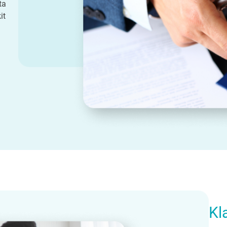
ta
it
Kl