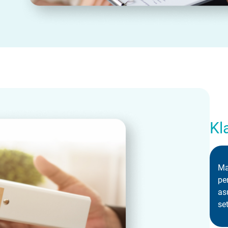
Kl
Ma
pe
as
se