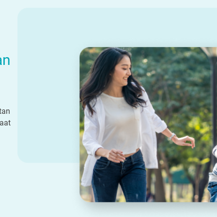
an
tan
aat