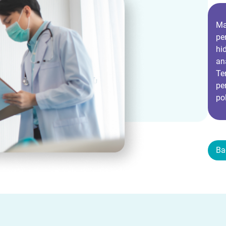
Ma
pe
hi
an
Te
pe
po
Ba