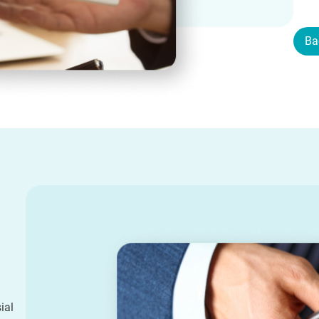
Ba
ial