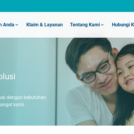
n Anda
Klaim & Layanan
Tentang Kami
Hubungi 
olusi
suai dengan kebutuhan
mangat kami.