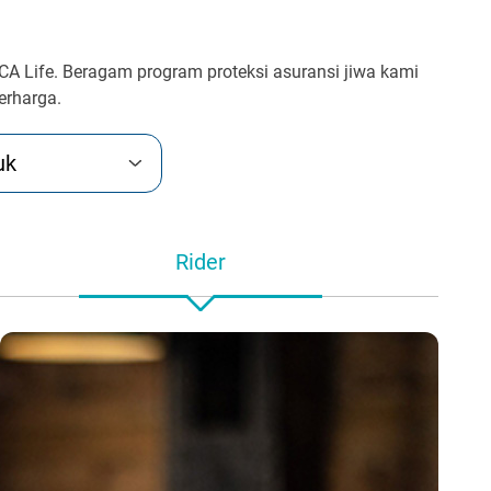
A Life. Beragam program proteksi asuransi jiwa kami
erharga.
uk
Rider