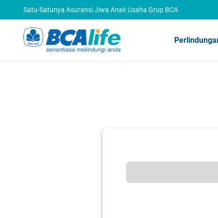
Satu-Satunya Asuransi Jiwa Anak Usaha Grup BCA
Perlindunga