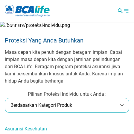
BCA Life
BCA Life Senantiasa Hadirkan Solusi Kebutuhan
Asuransi Anda
Beragam produk-produk proteksi jiwa kami hadirkan sesuai
Proteksi Yang Anda Butuhkan
dengan kebutuhan keluarga Indonesia, karena melindungi Anda
adalah semangat kami.
Masa depan kita penuh dengan beragam impian. Capai
impian masa depan kita dengan jaminan perlindungan
dari BCA Life. Beragam program proteksi asuransi jiwa
kami persembahkan khusus untuk Anda. Karena impian
hidup Anda begitu berharga.
Pilihan Proteksi Individu untuk Anda :
Berdasarkan Kategori Produk
Asuransi Kesehatan