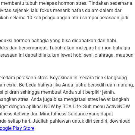
 membantu tubuh melepas hormon stres. Tindakan sederhana
vitas sejenak, lalu fokus menarik nafas dalam-dalam dari
ukan selama 10 kali pengulangan atau sampai perasaan jadi
oduksi hormon bahagia yang bisa didapatkan dari hobi.
h rileks dan bersemangat. Tubuh akan melepas hormon bahagia
rasaan ini dapat dilakukan lewat hobi seni, olahraga, maupun
redam perasaan stres. Keyakinan ini secara tidak langsung
an ceria. Berbeda halnya jika Anda justru bersedih dan murung,
pikiran sehingga membuat Anda sulit berpikir jernih.
angkan stres. Anda juga bisa mengatasi stres lewat langkah
dget
dengan aplikasi NOW by BCA Life. Sub menu ActiveNOW
lness Activity
dan
Mindfulness Guidance
yang dapat
setiap hari. Jadilah pahlawan untuk diri sendiri,
download
oogle Play Store
.