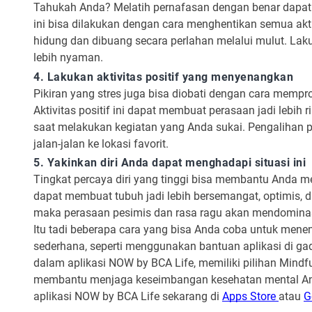
Tahukah Anda? Melatih pernafasan dengan benar dapat
ini bisa dilakukan dengan cara menghentikan semua akti
hidung dan dibuang secara perlahan melalui mulut. Lak
lebih nyaman.
4. Lakukan aktivitas positif yang menyenangkan
Pikiran yang stres juga bisa diobati dengan cara mempr
Aktivitas positif ini dapat membuat perasaan jadi lebi
saat melakukan kegiatan yang Anda sukai. Pengalihan pe
jalan-jalan ke lokasi favorit.
5. Yakinkan diri Anda dapat menghadapi situasi ini
Tingkat percaya diri yang tinggi bisa membantu Anda me
dapat membuat tubuh jadi lebih bersemangat, optimis, d
maka perasaan pesimis dan rasa ragu akan mendominasi 
Itu tadi beberapa cara yang bisa Anda coba untuk menen
sederhana, seperti menggunakan bantuan aplikasi di
ga
dalam aplikasi NOW by BCA Life, memiliki pilihan
Mindfu
membantu menjaga keseimbangan kesehatan mental Anda 
aplikasi NOW by BCA Life sekarang di
Apps Store
atau
G