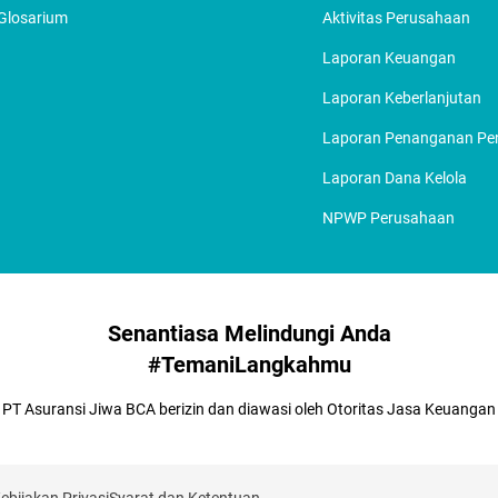
Glosarium
Aktivitas Perusahaan
Laporan Keuangan
Laporan Keberlanjutan
Laporan Penanganan P
Laporan Dana Kelola
NPWP Perusahaan
Senantiasa Melindungi Anda
#TemaniLangkahmu
PT Asuransi Jiwa BCA berizin dan diawasi oleh Otoritas Jasa Keuangan
ebijakan Privasi
Syarat dan Ketentuan