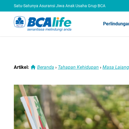
Satu-Satunya Asuransi Jiwa Anak Usaha Grup BCA
Perlindunga
Artikel:
Beranda
›
Tahapan Kehidupan
›
Masa Lajang