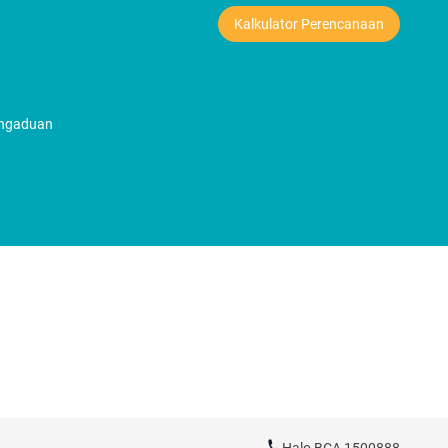
Kalkulator Perencanaan
engaduan
Halo BCA
1500888