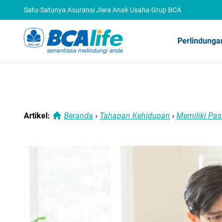
Satu-Satunya Asuransi Jiwa Anak Usaha Grup BCA
Perlindunga
Artikel:
Beranda
›
Tahapan Kehidupan
›
Memiliki Pa