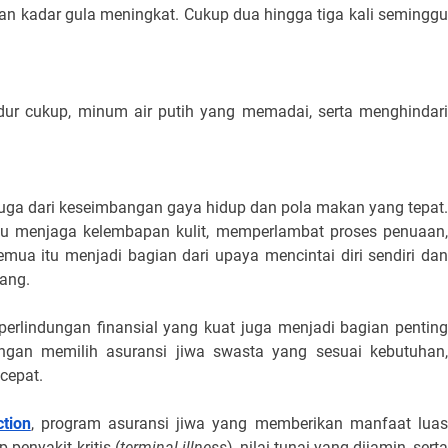
n kadar gula meningkat. Cukup dua hingga tiga kali seminggu
idur cukup, minum air putih yang memadai, serta menghindari
i juga dari keseimbangan gaya hidup dan pola makan yang tepat.
 menjaga kelembapan kulit, memperlambat proses penuaan,
mua itu menjadi bagian dari upaya mencintai diri sendiri dan
bang.
perlindungan finansial yang kuat juga menjadi bagian penting
gan memilih asuransi jiwa swasta yang sesuai kebutuhan,
 cepat.
tion
, program asuransi jiwa yang memberikan manfaat lua
penyakit kritis (
terminal illness
), nilai tunai yang dijamin, sert