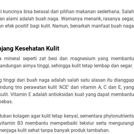
al kuncinya bisa berasal dari pilihan makanan sederhana. Salah
kan alami adalah buah naga. Warnanya menarik, rasanya segar,
 efek positif bagi kulit. Namun, benarkah manfaat buah naga
jang Kesehatan Kulit
ta mineral seperti zat besi dan magnesium yang membantu
andungan airnya tinggi, sehingga kulit tetap lembap dan segar.
ng tinggi dari buah naga adalah salah satu alasan itu dianggap
ung trio perawatan kulit ‘ACE’ dari vitamin A, C dan E, yang
lit. Vitamin E adalah antioksidan kuat yang dapat membantu
 bebas.
ukan kolagen agar kulit tetap kenyal, sementara phytonutrients
 vitamin B3 membantu memperbaiki tekstur serta mengurangi
menjaga kulit sehat tanpa banyak produk tambahan.