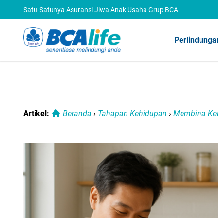
Satu-Satunya Asuransi Jiwa Anak Usaha Grup BCA
Perlindunga
Artikel:
Beranda
›
Tahapan Kehidupan
›
Membina Ke