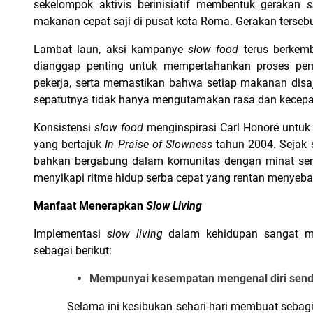
sekelompok aktivis berinisiatif membentuk gerakan 
s
makanan cepat saji di pusat kota Roma. Gerakan terseb
Lambat laun, aksi kampanye 
slow food 
terus berkemb
dianggap penting untuk mempertahankan proses pem
pekerja, serta memastikan bahwa setiap makanan disaji
sepatutnya tidak hanya mengutamakan rasa dan kecepa
Konsistensi 
slow food 
menginspirasi Carl Honoré untu
yang bertajuk 
In Praise of Slowness 
tahun 2004. Sejak 
bahkan bergabung dalam komunitas dengan minat serupa
menyikapi ritme hidup serba cepat yang rentan menyeba
Manfaat Menerapkan 
Slow Living
Implementasi 
slow living 
dalam kehidupan sangat m
sebagai berikut:
Mempunyai kesempatan mengenal diri sendi
Selama ini kesibukan sehari-hari membuat sebagia