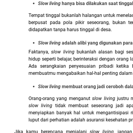
Slow living
 hanya bisa dilakukan saat tinggal
Tempat tinggal bukanlah halangan untuk menelada
berpusat pada pola pikir seseorang, bukan te
didapatkan tanpa harus tinggal di desa.
Slow living 
adalah alibi yang digunakan par
Faktanya, 
slow living 
bukanlah alasan bagi ses
hidup seperti belajar, berinteraksi dengan orang 
Ada serangkaian penyesuaian pribadi ketika
membuatmu mengabaikan hal-hal penting dalam 
Slow living 
membuat orang jadi ceroboh dal
Orang-orang yang menganut 
slow living 
slow living 
tidak membuat seseorang jadi apa
menyiapkan banyak hal untuk mengantisipasi ris
luput dari perhatian adalah asuransi kesehatan pr
Jika kamu berencana menjalani 
slow living, 
jangan