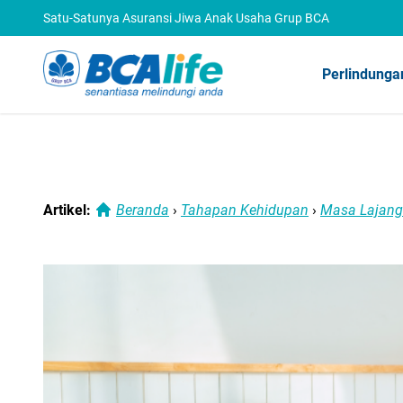
Satu-Satunya Asuransi Jiwa Anak Usaha Grup BCA
Perlindunga
Artikel:
Beranda
›
Tahapan Kehidupan
›
Masa Lajang