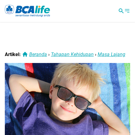
Artikel:
Beranda
›
Tahapan Kehidupan
›
Masa Lajang