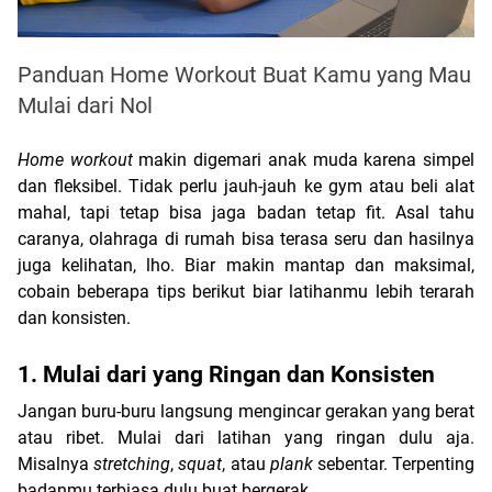
Panduan Home Workout Buat Kamu yang Mau
Mulai dari Nol
Home workout
 makin digemari anak muda karena simpel 
dan fleksibel. Tidak perlu jauh-jauh ke gym atau beli alat 
mahal, tapi tetap bisa jaga badan tetap fit. Asal tahu 
caranya, olahraga di rumah bisa terasa seru dan hasilnya 
juga kelihatan, lho. Biar makin mantap dan maksimal, 
cobain beberapa tips berikut biar latihanmu lebih terarah 
dan konsisten.
1. Mulai dari yang Ringan dan Konsisten
Jangan buru-buru langsung mengincar gerakan yang berat 
atau ribet. Mulai dari latihan yang ringan dulu aja. 
Misalnya 
stretching
, 
squat
, atau 
plank 
sebentar. Terpenting 
badanmu terbiasa dulu buat bergerak.