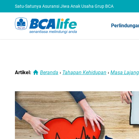
Satu-Satunya Asuransi Jiwa Anak Usaha Grup BCA
Perlindunga
Artikel:
Beranda
›
Tahapan Kehidupan
›
Masa Lajang