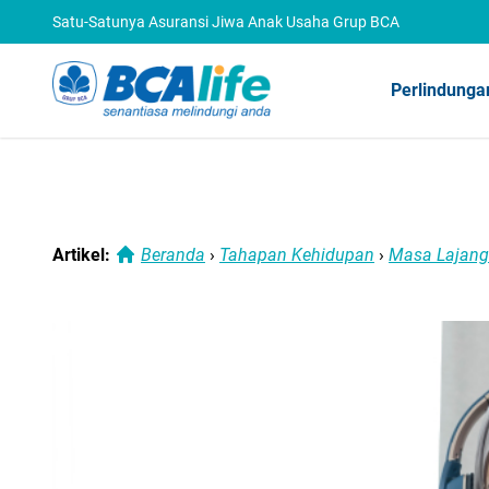
Satu-Satunya Asuransi Jiwa Anak Usaha Grup BCA
Perlindunga
Artikel:
Beranda
›
Tahapan Kehidupan
›
Masa Lajang