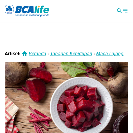
Artikel:
Beranda
›
Tahapan Kehidupan
›
Masa Lajang