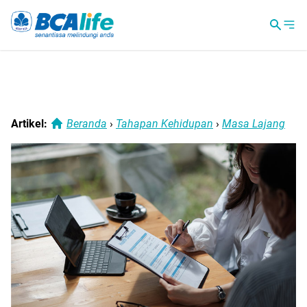
Artikel:
Beranda
›
Tahapan Kehidupan
›
Masa Lajang