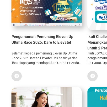
Pengumuman Pemenang Eleven Up
Ikuti Chall
Ultima Race 2025: Dare to Elevate!
Menangkan
untuk 2 P
Selamat kepada pemenang Eleven Up Ultima
Ikuti LOYAL 
Race 2025: Dare to Elevate! Cek hasilnya dan
pengalaman
lihat siapa yang mendapatkan Grand Prize dan
Rp1 Juta. Up
menjadi Ultimate Winner
Periode 1-14 