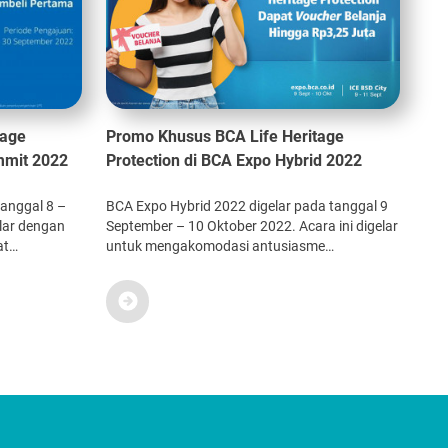
tage
Promo Khusus BCA Life Heritage
mmit 2022
Protection di BCA Expo Hybrid 2022
anggal 8 –
BCA Expo Hybrid 2022 digelar pada tanggal 9
elar dengan
September – 10 Oktober 2022. Acara ini digelar
at
untuk mengakomodasi antusiasme
si dan
masyarakat dalam mewujudkan rumah impian,
gakan
kendaraan bermotor impian Anda.
li dan