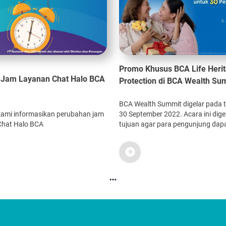
Promo Khusus BCA Life Heri
 Jam Layanan Chat Halo BCA
Protection di BCA Wealth Su
BCA Wealth Summit digelar pada t
kami informasikan perubahan jam
30 September 2022. Acara ini dig
Chat Halo BCA
tujuan agar para pengunjung dap
mengetahui hal-hal terkait investa
bagaimana caranya mengemban
investasinya tersebut dari para ah
professional terpercaya.