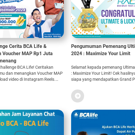
enge Cerita BCA Life &
Pengumuman Pemenang Ult
 Voucher MAP Rp1 Juta
2024 : Maximize Your Limit
emenang
Challenge BCA Life! Ceritakan
Selamat kepada pemenang Ultim
mu dan menangkan Voucher MAP
: Maximize Your Limit! Cek hasilny
load video di Instagram Reels.
siapa yang mendapatkan Grand Priz
September 2024. Cek di sini!
menjadi Ultimate Lucky Winner