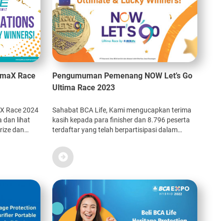
imaX Race
Pengumuman Pemenang NOW Let’s Go
Ultima Race 2023
aX Race 2024
Sahabat BCA Life, Kami mengucapkan terima
a dan lihat
kasih kepada para finisher dan 8.796 peserta
e dan
terdaftar yang telah berpartisipasi dalam
memeriahkan ajang lari NOW Let’s Go Ultima
Race 2023 yang diselenggarakan pada 16 – 31
Juli 2023