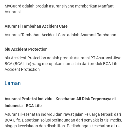
premi sebesar 70% di akhir masa pertanggungan. BCA Life
Accident Safeguard juga memberikan kenyamanan bagi nasabah
MyGuard adalah produk asuransi yang memberikan Manfaat
dengan cukup membayar premi selama 8 tahun secara bulanan
Asuransi
maupun tahunan untuk masa perlindungan 12 tahun. Produk ini
dipasarkan melalui jalur telemarketing.
Asuransi Tambahan Accident Care
Asuransi Tambahan Accident Care adalah Asuransi Tambahan
blu Accident Protection
blu Accident Protection adalah produk Asuransi PT Asuransi Jiwa
BCA (BCA Life) yang merupakan nama lain dari produk BCA Life
Accident Protection
Laman
Asuransi Proteksi Individu - Kesehatan All Risk Terpercaya di
Indonesia - BCA Life
Asuransi kesehatan individu dan rawat jalan keluarga terbaik dari
BCA Life. Dapatkan solusi perlindungan dari penyakit kritis, medis,
hingga kecelakaan dan disabilitas. Perlindungan kesehatan all risk