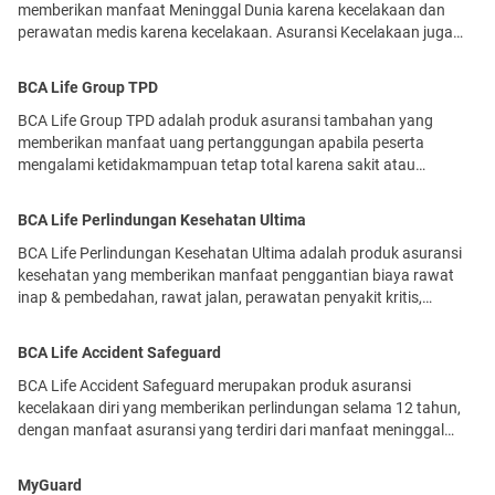
memberikan manfaat Meninggal Dunia karena kecelakaan dan
perawatan medis karena kecelakaan. Asuransi Kecelakaan juga
memiliki manfaat tambahan seperti manfaat pengembalian premi,
disesuaikan dengan ketentuan pada jalur pemasaran produk ini.
BCA Life Group TPD
Produk Asuransi Kecelakaan dari BCA Life antara lain: - Group
Personal Accident A - Group Personal Accident AB - Group Personal
BCA Life Group TPD adalah produk asuransi tambahan yang
Accident ABD
memberikan manfaat uang pertanggungan apabila peserta
mengalami ketidakmampuan tetap total karena sakit atau
kecelakaan.
BCA Life Perlindungan Kesehatan Ultima
BCA Life Perlindungan Kesehatan Ultima adalah produk asuransi
kesehatan yang memberikan manfaat penggantian biaya rawat
inap & pembedahan, rawat jalan, perawatan penyakit kritis,
perawatan kecelakaan, dan manfaat lainnya di rumah sakit hingga
di seluruh dunia (kecuali Amerika Serikat) sesuai dengan plan yang
BCA Life Accident Safeguard
dipilih.
BCA Life Accident Safeguard merupakan produk asuransi
kecelakaan diri yang memberikan perlindungan selama 12 tahun,
dengan manfaat asuransi yang terdiri dari manfaat meninggal
dunia akibat kecelakaan dan bukan akibat kecelakaan,
penggantian biaya medis akibat kecelakaan serta pengembalian
MyGuard