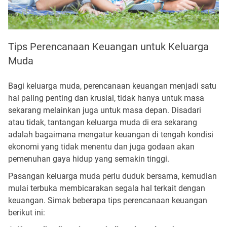
Tips Perencanaan Keuangan untuk Keluarga
Muda
Bagi keluarga muda, perencanaan keuangan menjadi satu
hal paling penting dan krusial, tidak hanya untuk masa
sekarang melainkan juga untuk masa depan. Disadari
atau tidak, tantangan keluarga muda di era sekarang
adalah bagaimana mengatur keuangan di tengah kondisi
ekonomi yang tidak menentu dan juga godaan akan
pemenuhan gaya hidup yang semakin tinggi.
Pasangan keluarga muda perlu duduk bersama, kemudian
mulai terbuka membicarakan segala hal terkait dengan
keuangan. Simak beberapa tips perencanaan keuangan
berikut ini: