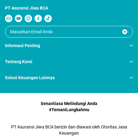
PT Asuransi Jiwa BCA
Informasi Penting
Tentang Kami
Solusi Keuangan Lainnya
Senantiasa Melindungi Anda
#TemaniLangkahmu
PT Asuransi Jiwa BCA berizin dan diawasi oleh Otoritas Jasa
Keuangan