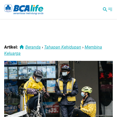
Artikel:
Beranda
›
Tahapan Kehidupan
›
Membina
Keluarga