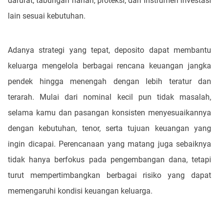
darurat, tabungan harian, proteksi, dan instrumen investasi
lain sesuai kebutuhan.
Adanya strategi yang tepat, deposito dapat membantu
keluarga mengelola berbagai rencana keuangan jangka
pendek hingga menengah dengan lebih teratur dan
terarah. Mulai dari nominal kecil pun tidak masalah,
selama kamu dan pasangan konsisten menyesuaikannya
dengan kebutuhan, tenor, serta tujuan keuangan yang
ingin dicapai. Perencanaan yang matang juga sebaiknya
tidak hanya berfokus pada pengembangan dana, tetapi
turut mempertimbangkan berbagai risiko yang dapat
memengaruhi kondisi keuangan keluarga.