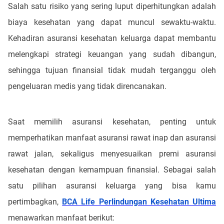
Salah satu risiko yang sering luput diperhitungkan adalah
biaya kesehatan yang dapat muncul sewaktu-waktu.
Kehadiran asuransi kesehatan keluarga dapat membantu
melengkapi strategi keuangan yang sudah dibangun,
sehingga tujuan finansial tidak mudah terganggu oleh
pengeluaran medis yang tidak direncanakan.
Saat memilih asuransi kesehatan, penting untuk
memperhatikan manfaat asuransi rawat inap dan asuransi
rawat jalan, sekaligus menyesuaikan premi asuransi
kesehatan dengan kemampuan finansial. Sebagai salah
satu pilihan asuransi keluarga yang bisa kamu
pertimbagkan,
BCA Life Perlindungan Kesehatan Ultima
menawarkan manfaat berikut: