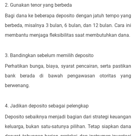
2. Gunakan tenor yang berbeda
Bagi dana ke beberapa deposito dengan jatuh tempo yang
berbeda, misalnya 3 bulan, 6 bulan, dan 12 bulan. Cara ini
membantu menjaga fleksibilitas saat membutuhkan dana.
3. Bandingkan sebelum memilih deposito
Perhatikan bunga, biaya, syarat pencairan, serta pastikan
bank berada di bawah pengawasan otoritas yang
berwenang.
4. Jadikan deposito sebagai pelengkap
Deposito sebaiknya menjadi bagian dari strategi keuangan
keluarga, bukan satu-satunya pilihan. Tetap siapkan dana