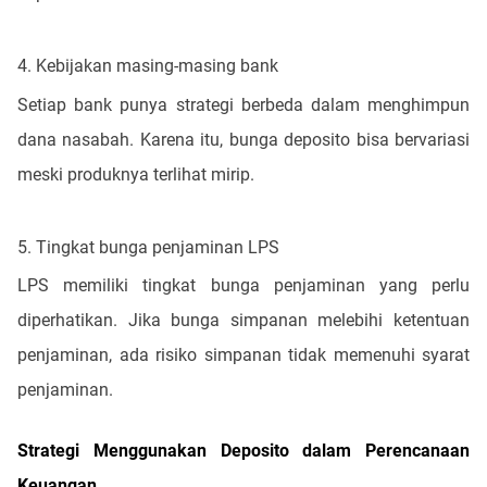
4. Kebijakan masing-masing bank
Setiap bank punya strategi berbeda dalam menghimpun
dana nasabah. Karena itu, bunga deposito bisa bervariasi
meski produknya terlihat mirip.
5. Tingkat bunga penjaminan LPS
LPS memiliki tingkat bunga penjaminan yang perlu
diperhatikan. Jika bunga simpanan melebihi ketentuan
penjaminan, ada risiko simpanan tidak memenuhi syarat
penjaminan.
Strategi Menggunakan Deposito dalam Perencanaan
Keuangan