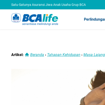
Satu-Satunya Asuransi Jiwa Anak Usaha Grup BCA
Perlindunga
Artikel:
Beranda
›
Tahapan Kehidupan
›
Masa Lajang