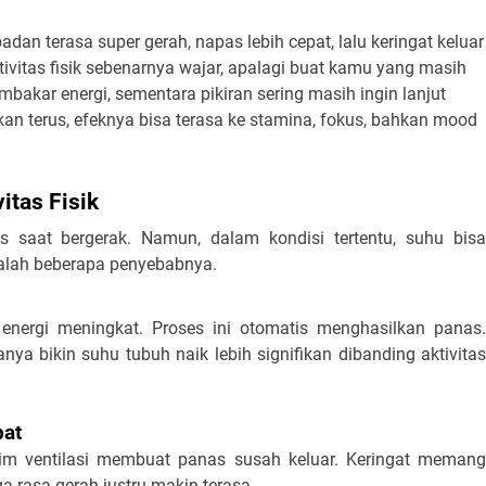
an terasa super gerah, napas lebih cepat, lalu keringat keluar 
ivitas fisik sebenarnya wajar, apalagi buat kamu yang masih 
bakar energi, sementara pikiran sering masih ingin lanjut 
rkan terus, efeknya bisa terasa ke stamina, fokus, bahkan mood 
itas Fisik
aat bergerak. Namun, dalam kondisi tertentu, suhu bisa 
adalah beberapa penyebabnya. 
energi meningkat. Proses ini otomatis menghasilkan panas. 
sanya bikin suhu tubuh naik lebih signifikan dibanding aktivitas 
bat
nim ventilasi membuat panas susah keluar. Keringat memang 
 rasa gerah justru makin terasa.