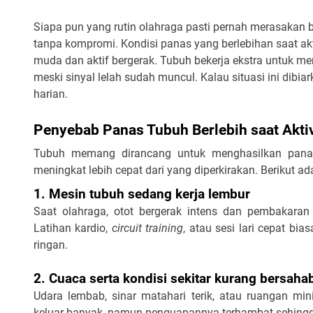
Siapa pun yang rutin olahraga pasti pernah merasakan bad
tanpa kompromi. Kondisi panas yang berlebihan saat akt
muda dan aktif bergerak. Tubuh bekerja ekstra untuk mem
meski sinyal lelah sudah muncul. Kalau situasi ini dibia
harian.
Penyebab Panas Tubuh Berlebih saat Aktiv
Tubuh memang dirancang untuk menghasilkan panas s
meningkat lebih cepat dari yang diperkirakan. Berikut 
1. Mesin tubuh sedang kerja lembur
Saat olahraga, otot bergerak intens dan pembakaran 
Latihan kardio, 
circuit training
, atau sesi lari cepat bia
ringan.
2. Cuaca serta kondisi sekitar kurang bersaha
Udara lembab, sinar matahari terik, atau ruangan mi
keluar banyak, namun penguapannya terhambat sehingga