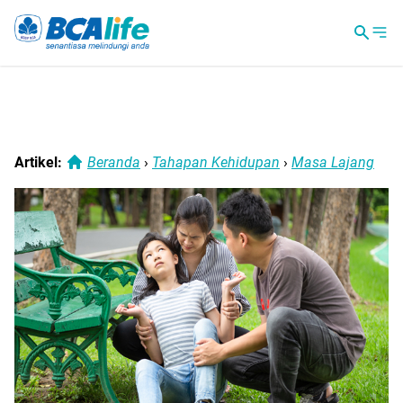
Artikel:
Beranda
›
Tahapan Kehidupan
›
Masa Lajang