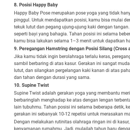
8. Posisi Happy Baby
Happy Baby Pose merupakan pose yoga yang tidak han
pinggul. Untuk mendapatkan posisi, kamu bisa mulai de
tekuk lutut dan pegang ujung-ujung kaki dengan tangan.
seperti bayi yang bahagia. Tahan posisi ini selama bebe
kamu bisa lakukan selama 1–3 menit untuk dapatkan ha
9. Peregangan Hamstring dengan Posisi Silang (Cross a
Jika kamu tidak ingin berolahraga terlalu keras, perega
sambil berbaring di atas kasur. Gerakan ini sangat muda
lutut, dan silangkan pergelangan kaki kanan di atas paha 
dan tahan dengan durasi yang sama.
10. Supine Twist
Supine Twist adalah gerakan yoga yang membantu merilek
berbaringlah menghadap ke atas dengan lengan terbentan
lain tubuhmu. Tahan posisi ini selama beberapa detik, ke
gerakan ini sebanyak 10-12 repetisi untuk merasakan m
Dengan melakukan rutinitas olahraga ringan ini di kas
kenyamanan rumahmu. Jadi, mulailah tahun baru dengan 