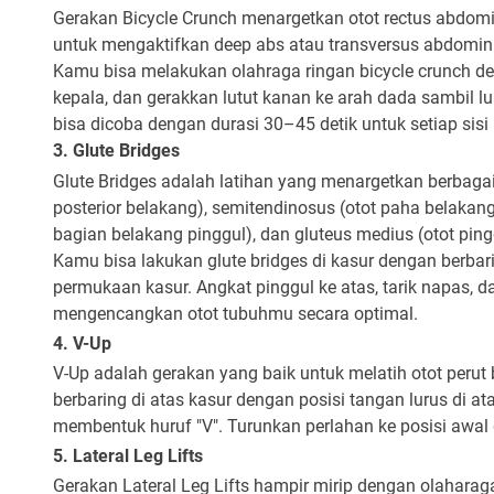
Gerakan Bicycle Crunch menargetkan otot rectus abdomini
untuk mengaktifkan deep abs atau transversus abdomini
Kamu bisa melakukan olahraga ringan bicycle crunch de
kepala, dan gerakkan lutut kanan ke arah dada sambil lu
bisa dicoba dengan durasi 30–45 detik untuk setiap sisi 
3. Glute Bridges
Glute Bridges adalah latihan yang menargetkan berbagai 
posterior belakang), semitendinosus (otot paha belakang),
bagian belakang pinggul), dan gluteus medius (otot ping
Kamu bisa lakukan glute bridges di kasur dengan berbarin
permukaan kasur. Angkat pinggul ke atas, tarik napas, d
mengencangkan otot tubuhmu secara optimal.
4. V-Up
V-Up adalah gerakan yang baik untuk melatih otot per
berbaring di atas kasur dengan posisi tangan lurus di a
membentuk huruf "V". Turunkan perlahan ke posisi awal 
5. Lateral Leg Lifts
Gerakan Lateral Leg Lifts hampir mirip dengan olaharaga