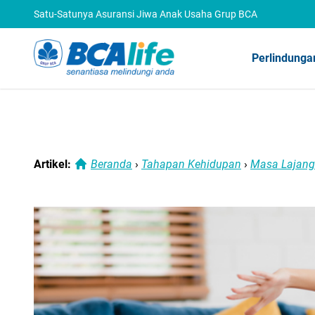
Satu-Satunya Asuransi Jiwa Anak Usaha Grup BCA
Perlindunga
Artikel:
Beranda
›
Tahapan Kehidupan
›
Masa Lajang