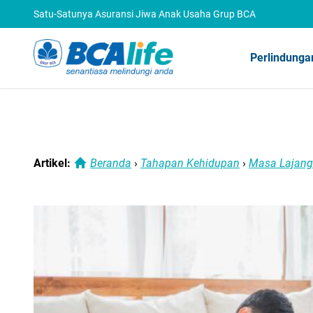
Satu-Satunya Asuransi Jiwa Anak Usaha Grup BCA
Perlindunga
Artikel:
Beranda
›
Tahapan Kehidupan
›
Masa Lajang