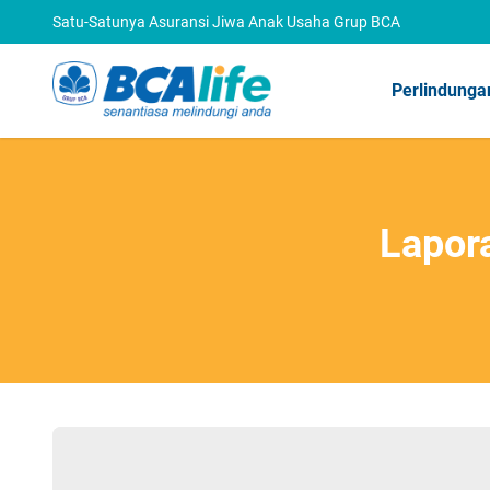
Satu-Satunya Asuransi Jiwa Anak Usaha Grup BCA
Perlindunga
Lapor