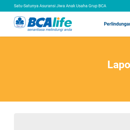
Satu-Satunya Asuransi Jiwa Anak Usaha Grup BCA
Perlindunga
Lapo