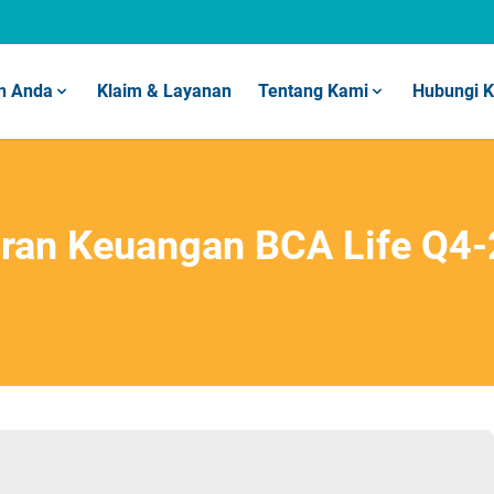
n Anda
Klaim & Layanan
Tentang Kami
Hubungi 
ran Keuangan BCA Life Q4