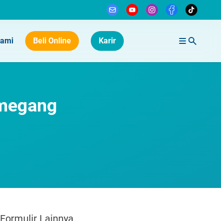
Kami
Beli Online
Karir
emegang
Formulir Lainnya