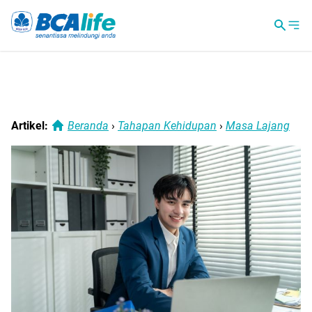
Artikel:
Beranda
›
Tahapan Kehidupan
›
Masa Lajang