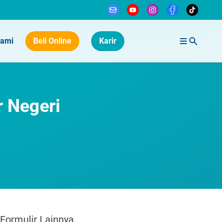
Kami
Beli Online
Karir
r Negeri
Formulir Lainnya