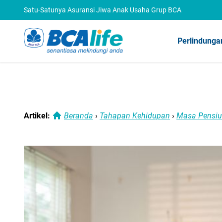
Satu-Satunya Asuransi Jiwa Anak Usaha Grup BCA
Perlindunga
Artikel:
Beranda
›
Tahapan Kehidupan
›
Masa Pensi