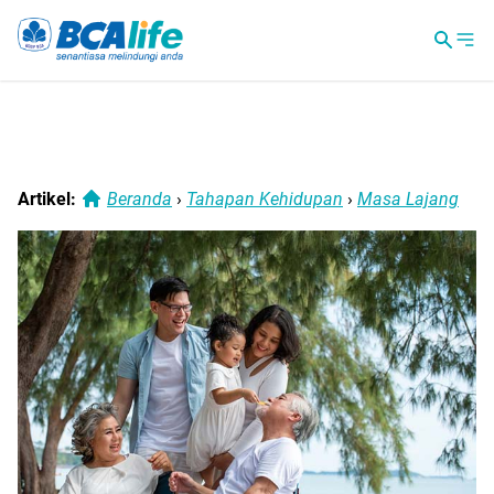
Artikel:
Beranda
›
Tahapan Kehidupan
›
Masa Lajang